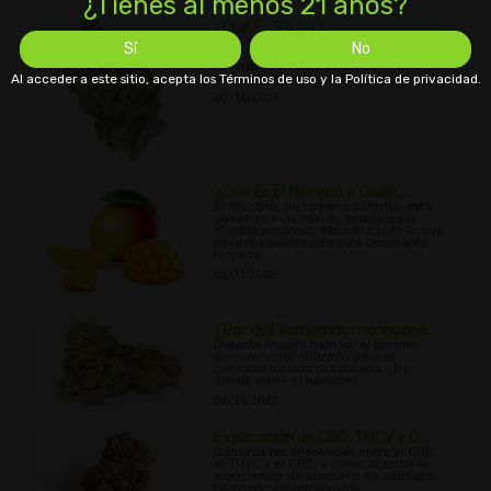
¿Tienes al menos 21 años?
¿Qué Es Skunk?
¿Qué tipo de cannabis es skunk y cómo
Sí
No
se desarrolló? Aprende todo sobre él y
su historia en esta publicación que
Al acceder a este sitio, acepta los Términos de uso y la Política de privacidad.
responde a todas tus preguntas.
02/14/2022
¿Qué Es El Mirceno y Cuále...
El mirceno, un terpeno potente, está
ganando más interés debido a sus
efectos positivos; descubra todo lo que
necesita saber sobre este fascinante
terpeno.
02/17/2022
¿Por qué llamamos marihuana...
Durante mucho tiempo, el término
comúnmente utilizado para el
cannabis ha sido marihuana. ¿De
dónde viene el nombre?
02/21/2022
Explicación de CBD, THCV y C...
Conozca las diferencias entre el CBD,
el THVC y el CBG, y cómo afectan la
experiencia de consumo de cannabis,
tanto recreacional como