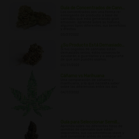
Guía de Concentrados de Cann...
Los concentrados son una forma re-
emergente de producto a base de
cannabis que está generando gran
emoción; aprende sobre su historia,
algunos tipos diferentes, sus beneficios
y efectos.
03/27/2022
¿Su Producto Está Demasiado...
Si tus cogollos de cannabis están
demasiado secos, estos consejos te
ayudarán a guardarlos y a asegurarte
de que aún puedes usarlos.
03/31/2022
Cáñamo vs Marihuana
Una comparación de cáñamo y
marihuana, y lo que necesita saber
sobre las diferencias entre los dos.
04/07/2022
Guía para Seleccionar Semill...
Aprenda sobre los diferentes tipos de
semillas de cannabis que están
disponibles, sus características clave y
qué considerar antes de comprar en