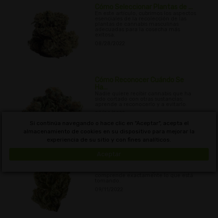
Cómo Seleccionar Plantas de ...
En este artículo, cubrimos los aspectos
esenciales de la recolección de las
plantas de cannabis masculinas
adecuadas para la cosecha más
exitosa.
08/28/2022
Cómo Reconocer Cuándo Se
Ha...
Nadie quiere recibir cannabis que ha
sido cortado con otras sustancias;
aprende a reconocerlo y a evitarlo.
09/04/2022
Si continúa navegando o hace clic en "Aceptar", acepta el
almacenamiento de cookies en su dispositivo para mejorar la
experiencia de su sitio y con fines analíticos.
Qué es el e-líquido de CBD ...
Aceptar
Aprenda todo sobre el e-líquido de
CBD, sus usos, cómo se produce y
mucho más, para asegurarse de que
comprende exactamente lo que está
tomando.
09/11/2022