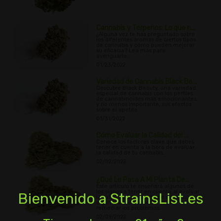
Cannabis y Terpenos: Lo que n...
¿Alguna vez te has preguntado sobre
los diferentes aromas de ciertos tipos
de cannabis y cómo pueden mejorar
su eficacia? Lea más para
averiguarlo...
01/23/2022
Variedad de Cannabis Black Be...
Descubre Black Beauty, una variedad
especial de cannabis con los perfiles
de cannabinoides más emocionantes,
y no menos importante, sus efectos
sobre el apetito.
01/31/2022
Cómo Evaluar la Calidad del ...
Conoce los factores clave que debes
tener en cuenta a la hora de evaluar
la calidad de tu cannabis.
02/02/2022
¿Qué Le Pasa A Mi Planta De...
Este artículo te enseñará algunos de
los signos a tener en cuenta al evaluar
Bienvenido a StrainsList.es
la salud de una planta de cannabis, y
algunos consejos sobre cómo
remediar los problemas.
02/09/2022