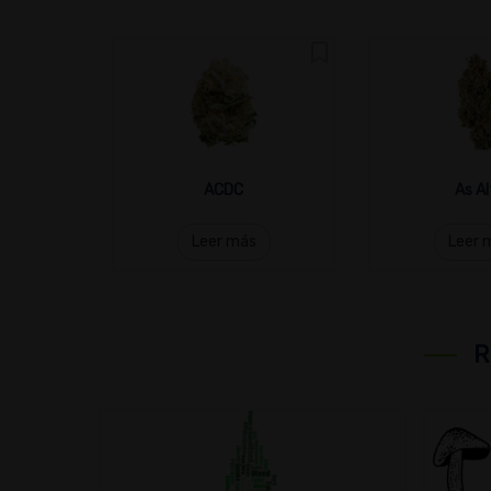
ACDC
As Al
Leer más
Leer 
R