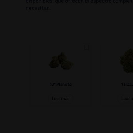
disponibles, que ofrecen el espectro comple
necesitan.
10º Planeta
13 Da
Leer más
Leer 