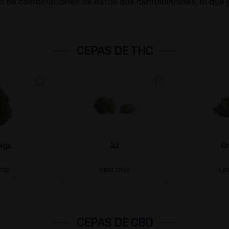
to de combinaciones de estos dos cannabinoides, lo que
CEPAS DE THC
wgs
22
Or
más
Leer más
Le
CEPAS DE CBD