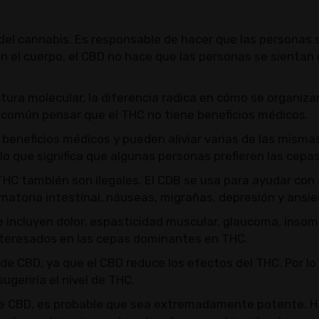
 del cannabis. Es responsable de hacer que las personas 
n el cuerpo, el CBD no hace que las personas se sientan
ra molecular, la diferencia radica en cómo se organizan
r común pensar que el THC no tiene beneficios médicos.
eneficios médicos y pueden aliviar varias de las misma
 lo que significa que algunas personas prefieren las cep
HC también son ilegales. El CDB se usa para ayudar con
matoria intestinal, náuseas, migrañas, depresión y ansie
 incluyen dolor, espasticidad muscular, glaucoma, insomn
nteresados ​​en las cepas dominantes en THC.
 de CBD, ya que el CBD reduce los efectos del THC. Por lo
geriría el nivel de THC.
ne CBD, es probable que sea extremadamente potente. H