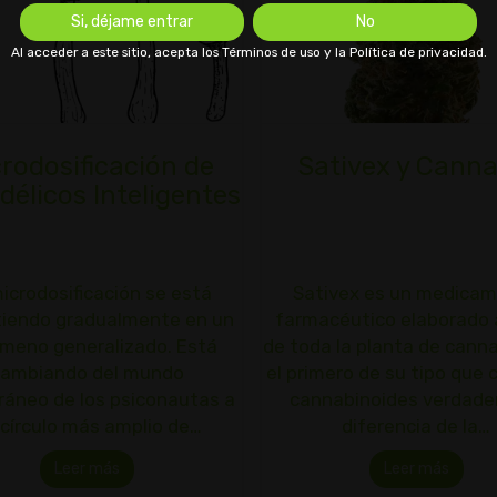
Si, déjame entrar
No
Al acceder a este sitio, acepta los Términos de uso y la Política de privacidad.
rodosificación de
Sativex y Canna
délicos Inteligentes
icrodosificación se está
Sativex es un medica
tiendo gradualmente en un
farmacéutico elaborado a
meno generalizado. Está
de toda la planta de canna
cambiando del mundo
el primero de su tipo que 
ráneo de los psiconautas a
cannabinoides verdader
 círculo más amplio de…
diferencia de la…
Leer más
Leer más