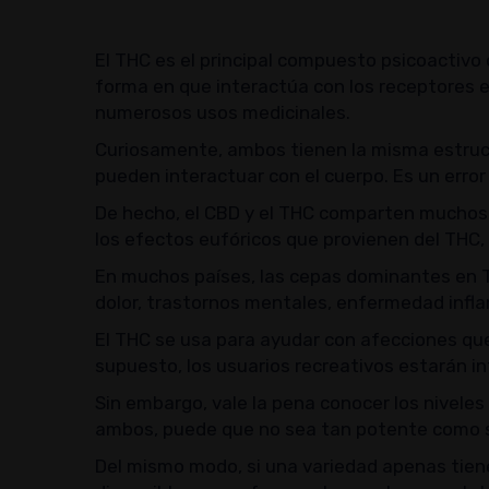
El THC es el principal compuesto psicoactivo
forma en que interactúa con los receptores e
numerosos usos medicinales.
Curiosamente, ambos tienen la misma estructu
pueden interactuar con el cuerpo. Es un erro
De hecho, el CBD y el THC comparten muchos b
los efectos eufóricos que provienen del THC,
En muchos países, las cepas dominantes en T
dolor, trastornos mentales, enfermedad infla
El THC se usa para ayudar con afecciones que
supuesto, los usuarios recreativos estarán i
Sin embargo, vale la pena conocer los niveles
ambos, puede que no sea tan potente como su
Del mismo modo, si una variedad apenas tie