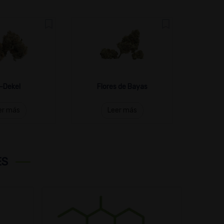
-Dekel
Flores de Bayas
R
er más
Leer más
ES