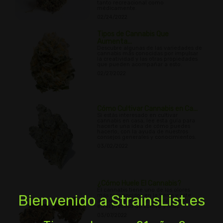
tanto recreacional como
médicamente.
02/24/2022
Tipos de Cannabis Que
Aumenta...
Descubre algunas de las variedades de
cannabis más conocidas por impulsar
la creatividad y las otras propiedades
que pueden acompañar a esto.
02/27/2022
Cómo Cultivar Cannabis en Ca...
Si estás interesado en cultivar
cannabis en casa, lee esta guía para
hacerte una idea de cómo puedes
hacerlo, con la ayuda de nuestros
consejos generales y conocimientos.
03/02/2022
¿Cómo Huele El Cannabis?
El cannabis tiene uno de los olores
Bienvenido a StrainsList.es
más reconocidos en la tierra y este
artículo trata de describirlo, mejorarlo
en el proceso de cultivo y más.
03/07/2022