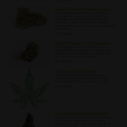
Guía de Concentrados de Cann...
Los concentrados son una forma re-
emergente de producto a base de
cannabis que está generando gran
emoción; aprende sobre su historia,
algunos tipos diferentes, sus beneficios
y efectos.
03/27/2022
¿Su Producto Está Demasiado...
Si tus cogollos de cannabis están
demasiado secos, estos consejos te
ayudarán a guardarlos y a asegurarte
de que aún puedes usarlos.
03/31/2022
Cáñamo vs Marihuana
Una comparación de cáñamo y
marihuana, y lo que necesita saber
sobre las diferencias entre los dos.
04/07/2022
Guía para Seleccionar Semill...
Aprenda sobre los diferentes tipos de
semillas de cannabis que están
disponibles, sus características clave y
qué considerar antes de comprar en