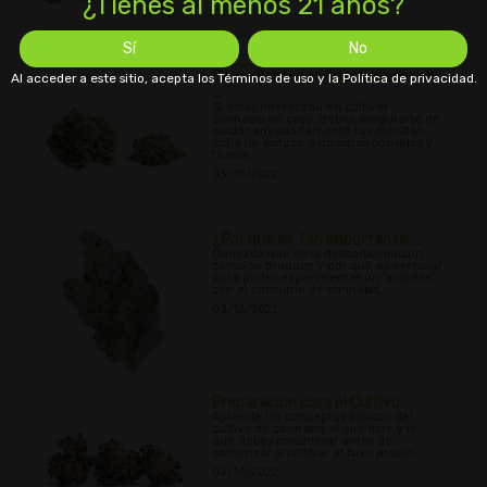
¿Tienes al menos 21 años?
Sí
No
Cómo Proteger Adecuadamente
Al acceder a este sitio, acepta los Términos de uso y la Política de privacidad.
...
Si estás interesado en cultivar
cannabis en casa, debes asegurarte de
cuidar adecuadamente tus semillas;
echa un vistazo a nuestros consejos y
trucos.
03/10/2022
¿Por qué es Tan Importante ...
Conozca qué es la descarboxilación,
cómo se produce y por qué es esencial
para poder experimentar un "subidón"
con el consumo de cannabis.
03/13/2022
Preparación para el Cultivo ...
Aprende los conceptos básicos del
cultivo de cannabis al aire libre y lo
que debes considerar antes de
comenzar a cultivar el tuyo propio.
03/16/2022