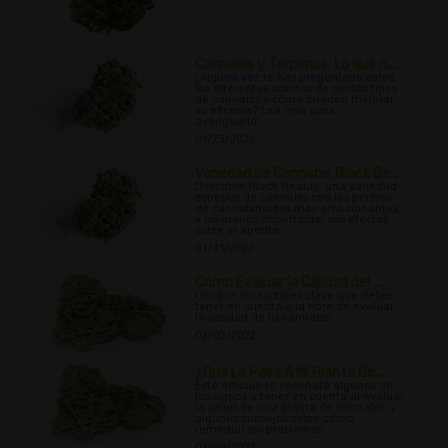
Cannabis y Terpenos: Lo que n...
¿Alguna vez te has preguntado sobre
los diferentes aromas de ciertos tipos
de cannabis y cómo pueden mejorar
su eficacia? Lea más para
averiguarlo...
01/23/2022
Variedad de Cannabis Black Be...
Descubre Black Beauty, una variedad
especial de cannabis con los perfiles
de cannabinoides más emocionantes,
y no menos importante, sus efectos
sobre el apetito.
01/31/2022
Cómo Evaluar la Calidad del ...
Conoce los factores clave que debes
tener en cuenta a la hora de evaluar
la calidad de tu cannabis.
02/02/2022
¿Qué Le Pasa A Mi Planta De...
Este artículo te enseñará algunos de
los signos a tener en cuenta al evaluar
la salud de una planta de cannabis, y
algunos consejos sobre cómo
remediar los problemas.
02/09/2022