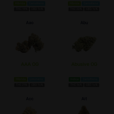
Híbrida
Cariofileno
Híbrida
Cariofileno
THC 19%
CBD 1±%
THC 20%
CBD 1±%
Aao
Abu
AAA OG
Abusive OG
Híbrida
Limoneno
índica
Cariofileno
THC 21%
CBD 1±%
THC 16%
CBD 1±%
Acc
Ait