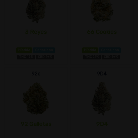
3 Reyes
66 Cookies
Híbrida
Cariofileno
Híbrida
Cariofileno
THC 19%
CBD 1±%
THC 21%
CBD 1±%
92c
9D4
92 Galletas
9D4