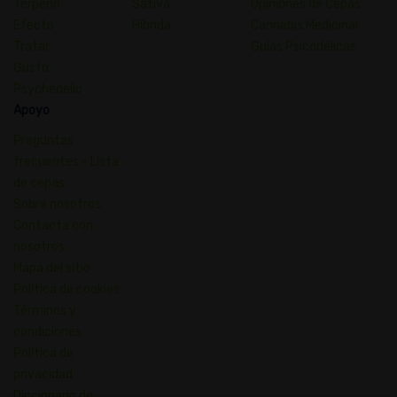
Terpeno
Sativa
Opiniones de Cepas
Efecto
Híbrida
Cannabis Medicinal
Tratar
Guías Psicodélicas
Gusto
Psychedelic
Apoyo
Preguntas
frecuentes - Lista
de cepas
Sobre nosotros
Contacta con
nosotros
Mapa del sitio
Política de cookies
Términos y
condiciones
Política de
privacidad
Diccionario de