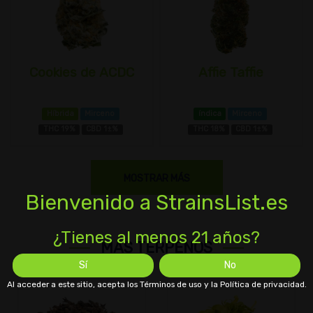
Cookies de ACDC
Affie Taffie
Híbrida
Mirceno
índica
Mirceno
THC 19%
CBD 1±%
THC 18%
CBD 1±%
MOSTRAR MÁS
Bienvenido a StrainsList.es
¿Tienes al menos 21 años?
MÁS TERPENOS
Sí
No
Al acceder a este sitio, acepta los Términos de uso y la Política de privacidad.