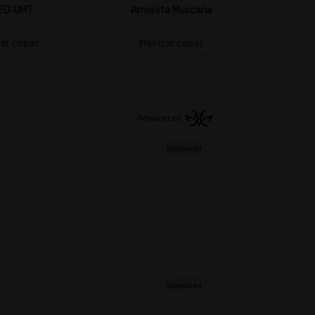
EO‑DMT
Amanita Muscaria
ar cepas
Mostrar cepas
Mo