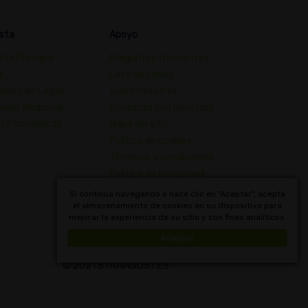
sta
Apoyo
sta Principal
Preguntas frecuentes -
r
Lista de cepas
iones de Cepas
Sobre nosotros
abis Medicinal
Contacta con nosotros
s Psicodélicas
Mapa del sitio
Política de cookies
Términos y condiciones
Política de privacidad
Diccionario de Conceptos de
Si continúa navegando o hace clic en "Aceptar", acepta
el almacenamiento de cookies en su dispositivo para
Cannabis
mejorar la experiencia de su sitio y con fines analíticos.
Uruguay
Aceptar
© 2021 STRAINSLIST.ES