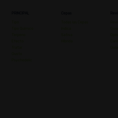
PRINCIPAL
Cepas
Revi
Tipo
Todas las Cepas
Revi
Tipo Químico
índica
Guia
Terpeno
Sativa
Opin
Efecto
Híbrida
Cann
Tratar
Guía
,
Gusto
Psychedelic