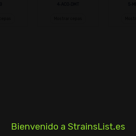
B
4‑ACO‑DMT
5‑M
 cepas
Mostrar cepas
Mostr
Bienvenido a StrainsList.es