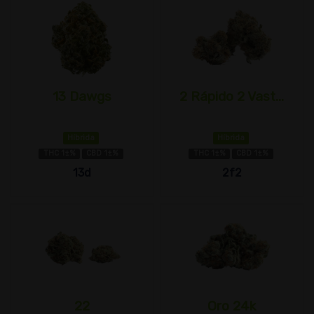
13 Dawgs
2 Rápido 2 Vast...
Híbrida
Híbrida
THC 1±%
CBD 1±%
THC 1±%
CBD 1±%
13d
2f2
22
Oro 24k