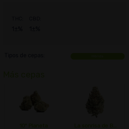
THC:
CBD:
1±%
1±%
Tipos de cepas:
Híbrida
Más cepas
10º Planeta
La sonrisa de B...