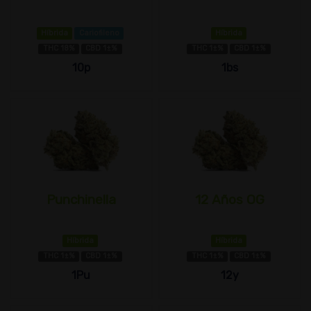
Híbrida
Cariofileno
Híbrida
THC 18%
CBD 1±%
THC 1±%
CBD 1±%
10p
1bs
Punchinella
12 Años OG
Híbrida
Híbrida
THC 1±%
CBD 1±%
THC 1±%
CBD 1±%
1Pu
12y