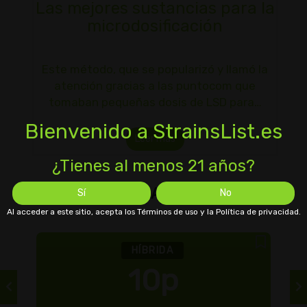
Las mejores sustancias para la
microdosificación
Este método, que se popularizó y llamó la
atención gracias a las puntocom que
tomaban pequeñas dosis de LSD para…
Bienvenido a StrainsList.es
Leer más
¿Tienes al menos 21 años?
CEPAS RELACIONADAS
Sí
No
Al acceder a este sitio, acepta los Términos de uso y la Política de privacidad.
HÍBRIDA
10p