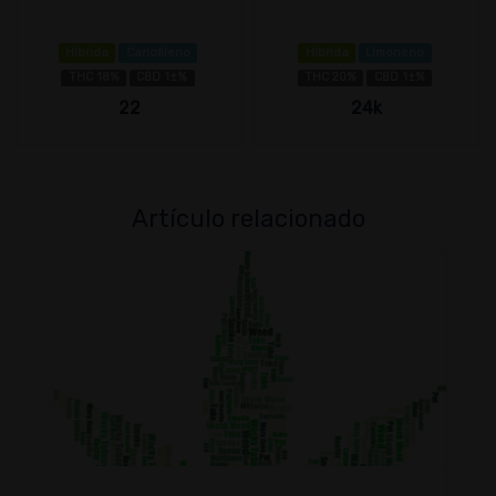
Híbrida
Cariofileno
Híbrida
Limoneno
THC 18%
CBD 1±%
THC 20%
CBD 1±%
22
24k
Artículo relacionado