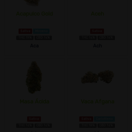
Acapulco Gold
Aceh
Sativa
Mirceno
Sativa
THC 19%
CBD 1±%
THC 1±%
CBD 1±%
Aca
Ach
Masa Ácida
Vaca Afgana
Sativa
Sativa
Cariofileno
THC 1±%
CBD 1±%
THC 18%
CBD 1±%