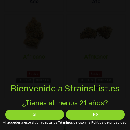
Ado
Afc
Africano
Afrikaner
Sativa
Sativa
THC 13%
CBD 1±%
THC 1±%
CBD 1±%
Bienvenido a StrainsList.es
Afr
Akn
¿Tienes al menos 21 años?
Sí
No
Artículo relacionado
Al acceder a este sitio, acepta los Términos de uso y la Política de privacidad.