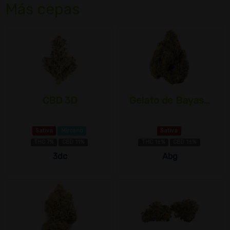
Más cepas
CBD 3D
Gelato de Bayas...
Sativa
Mirceno
Sativa
THC 7%
CBD 11%
THC 1±%
CBD 1±%
3dc
Abg