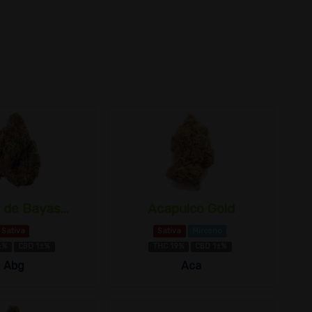
 de Bayas...
Acapulco Gold
Sativa
Sativa
Mirceno
±%
CBD 1±%
THC 19%
CBD 1±%
Abg
Aca