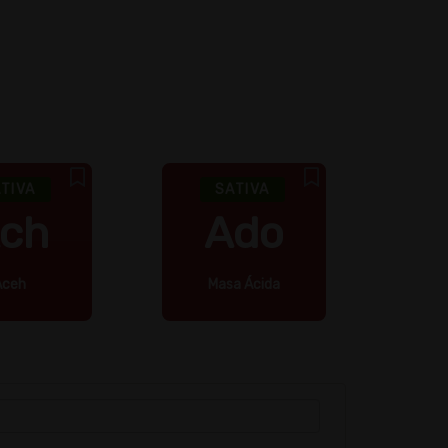
TIVA
SATIVA
ch
Ado
Aceh
Masa Ácida
V