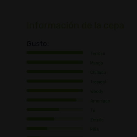
Información de la cepa
Gusto:
Terroso
Mango
SATIVA
Chiflado
Afr
Tropical
Woody
Africano
Amoniaco
Té
Zorrillo
Piña