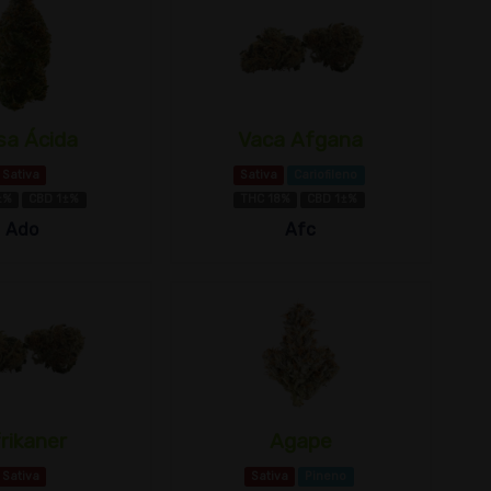
a Ácida
Vaca Afgana
Sativa
Sativa
Cariofileno
±%
CBD 1±%
THC 18%
CBD 1±%
Ado
Afc
rikaner
Agape
Sativa
Sativa
Pineno