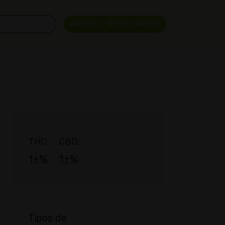
ACCESO / REGISTRARSE
THC:
CBD:
1±%
1±%
Tipos de