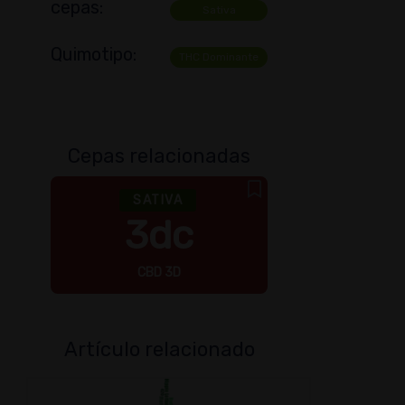
cepas:
Sativa
Quimotipo:
THC Dominante
Cepas relacionadas
SATIVA
3dc
CBD 3D
Gela
Artículo relacionado