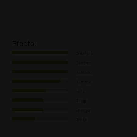
Efecto:
Creativo
Centrar
SATIVA
SATIVA
Hablador
Akn
Agp
Hambre
Feliz
Afrikaner
Agape
Relajar
Energía
Risita