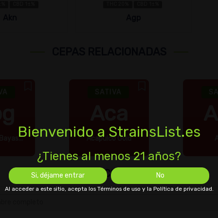
±%
CBD 1±%
THC 20%
CBD 1±%
Akn
Agp
CEPAS RELACIONADAS
VA
SATIVA
SA
bg
Aca
A
Bienvenido a StrainsList.es
Bayas...
Acapulco Gold
¿Tienes al menos 21 años?
DEJAR UN COMENTARIO
Si, déjame entrar
No
Al acceder a este sitio, acepta los Términos de uso y la Política de privacidad.