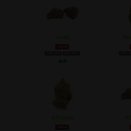
Aceh
Mas
Sativa
THC 1±%
CBD 1±%
THC 1
Ach
Africano
Af
Sativa