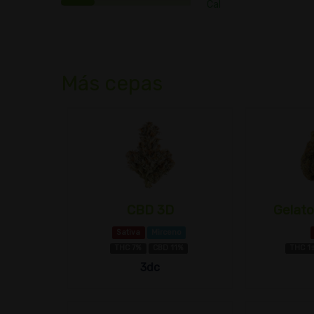
Cal
Más cepas
CBD 3D
Gelato
Sativa
Mirceno
THC 7%
CBD 11%
THC 1
3dc