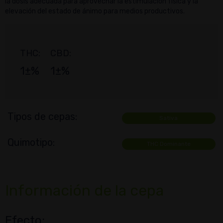
la dosis adecuada para aprovechar la estimulación física y la
elevación del estado de ánimo para medios productivos.
THC:
CBD:
1±%
1±%
Tipos de cepas:
Sativa
Quimotipo:
THC Dominante
Información de la cepa
Efecto: