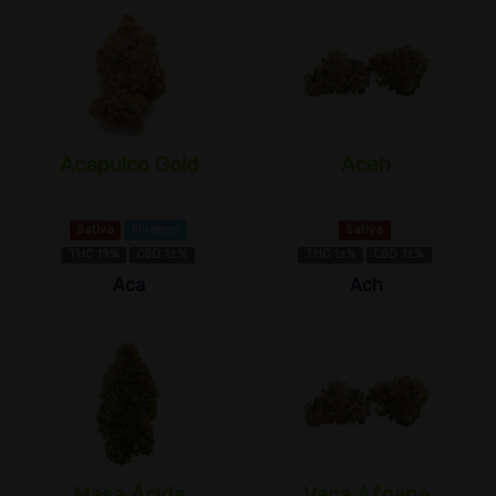
Acapulco Gold
Aceh
Sativa
Mirceno
Sativa
THC 19%
CBD 1±%
THC 1±%
CBD 1±%
Aca
Ach
Masa Ácida
Vaca Afgana