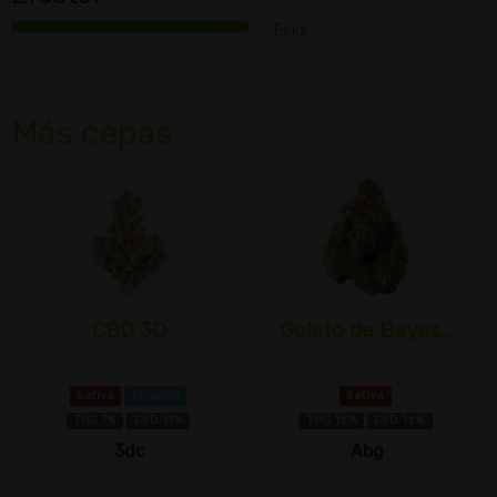
Feliz
Más cepas
CBD 3D
Gelato de Bayas...
Sativa
Mirceno
Sativa
THC 7%
CBD 11%
THC 1±%
CBD 1±%
3dc
Abg