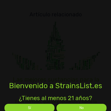
Artículo relacionado
Las mejores sustancias para la
Bienvenido a StrainsList.es
microdosificación
¿Tienes al menos 21 años?
Este método, que se popularizó y llamó la
atención gracias a las puntocom que
Sí
No