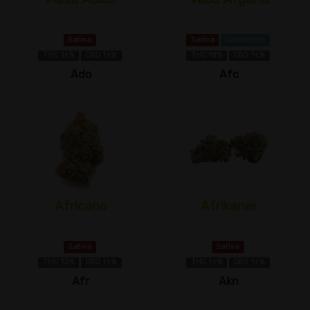
Sativa
Sativa
Cariofileno
THC 1±%
CBD 1±%
THC 18%
CBD 1±%
Ado
Afc
Africano
Afrikaner
Sativa
Sativa
THC 13%
CBD 1±%
THC 1±%
CBD 1±%
Afr
Akn