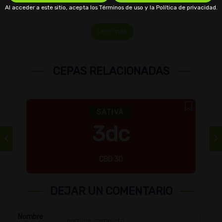
tomaban pequeñas dosis de LSD para…
Al acceder a este sitio, acepta los Términos de uso y la Política de privacidad.
Leer más
CEPAS RELACIONADAS
SATIVA
3dc
CBD 3D
DEJAR UN COMENTARIO
Nombre