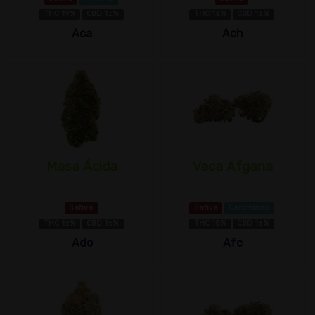
THC 19%
CBD 1±%
THC 1±%
CBD 1±%
Aca
Ach
Masa Ácida
Vaca Afgana
Sativa
Sativa
Cariofileno
THC 1±%
CBD 1±%
THC 18%
CBD 1±%
Ado
Afc