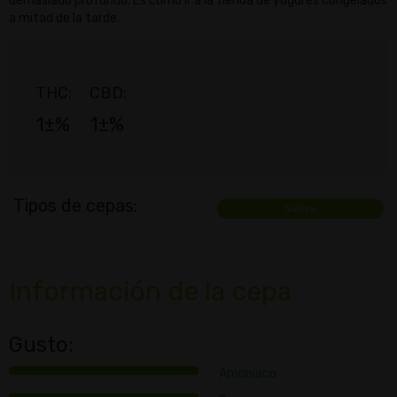
demasiado profundo. Es como ir a la tienda de yogures congelados
a mitad de la tarde.
THC:
CBD:
1±%
1±%
Tipos de cepas:
Sativa
Información de la cepa
Gusto:
Amoniaco