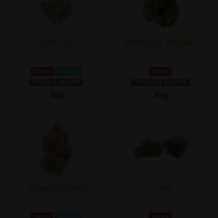
CBD 3D
Gelato de Bayas...
Sativa
Mirceno
Sativa
THC 7%
CBD 11%
THC 1±%
CBD 1±%
3dc
Abg
Acapulco Gold
Aceh
Sativa
Mirceno
Sativa