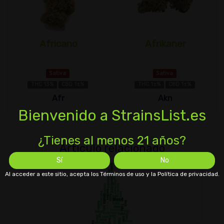
Africano
Afrikaner
Sativa
Sativa
THC 13%
CBD 1±%
THC 1±%
CBD 1±%
Afr
Akn
Bienvenido a StrainsList.es
¿Tienes al menos 21 años?
Artículo relacionado
Sí
No
Al acceder a este sitio, acepta los Términos de uso y la Política de privacidad.