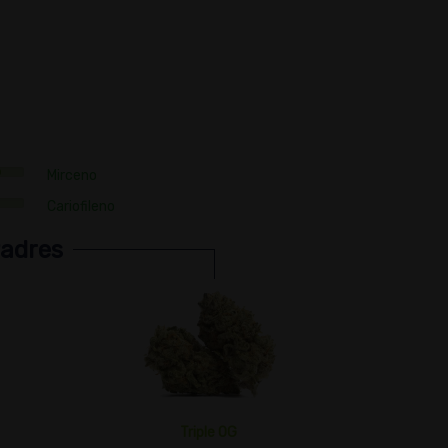
Mirceno
Cariofileno
HÍBRIDA
HÍBRIDA
24k
2pk
adres
Oro 24k
2Pak
Triple OG