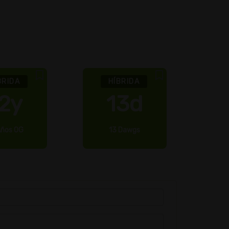
BRIDA
HÍBRIDA
2y
13d
Años OG
13 Dawgs
2 Rá