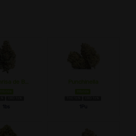
risa de B...
Punchinella
Híbrida
Híbrida
±%
CBD 1±%
THC 1±%
CBD 1±%
1bs
1Pu