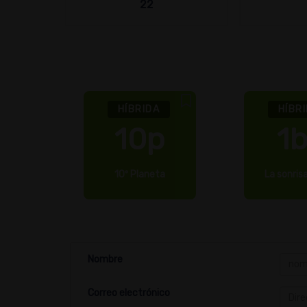
22
HÍBRIDA
HÍBR
k
10p
1
10º Planeta
La sonrisa
Nombre
Correo electrónico