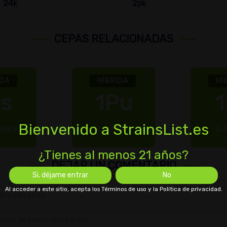
24k
2pk
CEPAS RELACIONADAS
IDA
HÍBRIDA
HÍ
bs
1Pu
1
Bienvenido a StrainsList.es
 de B...
Punchinella
12 
¿Tienes al menos 21 años?
DEJAR UN COMENTARIO
Si, déjame entrar
No
Al acceder a este sitio, acepta los Términos de uso y la Política de privacidad.