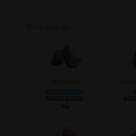
Más cepas
10º Planeta
La son
Híbrida
Cariofileno
THC 18%
CBD 1±%
THC 1
10p