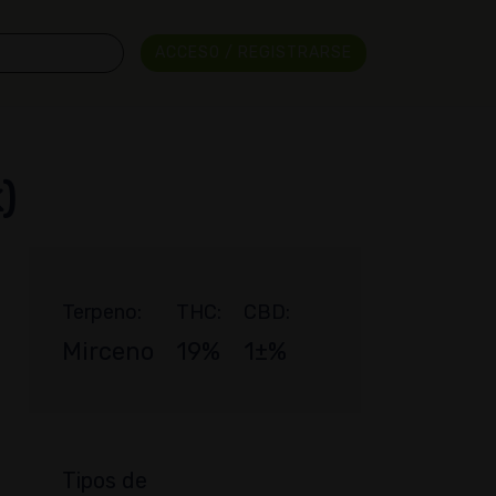
ACCESO / REGISTRARSE
)
Terpeno:
THC:
CBD:
Mirceno
19%
1±%
Tipos de