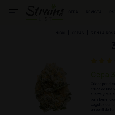
CEPA
REVISTA
PS
INICIO
CEPAS
3 EN LA ROS
Cepa 3
Criado por el 
cruce de una m
fuerte y relaj
para beneficio
cogollos compa
un perfil de te