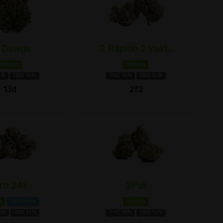
 Dawgs
2 Rápido 2 Vast...
Híbrida
Híbrida
±%
CBD 1±%
THC 1±%
CBD 1±%
13d
2f2
ro 24k
2Pak
a
Limoneno
Híbrida
0%
CBD 1±%
THC 18%
CBD 1±%