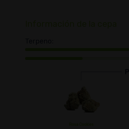
Información de la cepa
Terpeno:
HÍBRIDA
22
P
22
Rosa Cookies