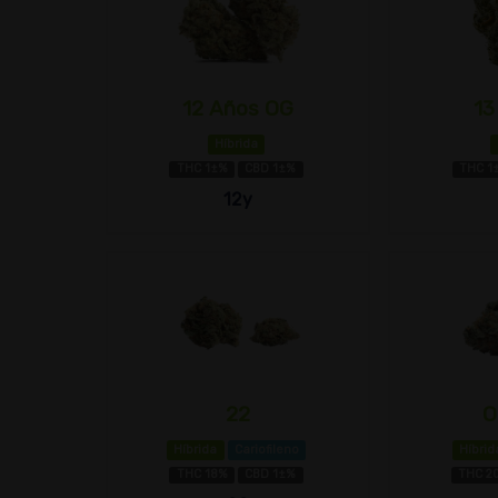
12 Años OG
13
Híbrida
THC 1±%
CBD 1±%
THC 1
12y
22
O
Híbrida
Cariofileno
Híbrid
THC 18%
CBD 1±%
THC 2