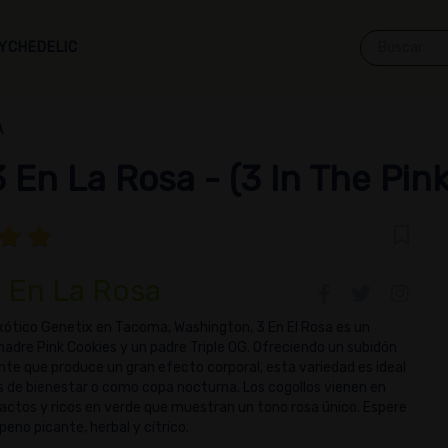
YCHEDELIC
A
3 En La Rosa - (3 In The Pink
 En La Rosa
exótico Genetix en Tacoma, Washington, 3 En El Rosa es un
adre Pink Cookies y un padre Triple OG. Ofreciendo un subidón
ante que produce un gran efecto corporal, esta variedad es ideal
s de bienestar o como copa nocturna. Los cogollos vienen en
ctos y ricos en verde que muestran un tono rosa único. Espere
rpeno picante, herbal y cítrico.