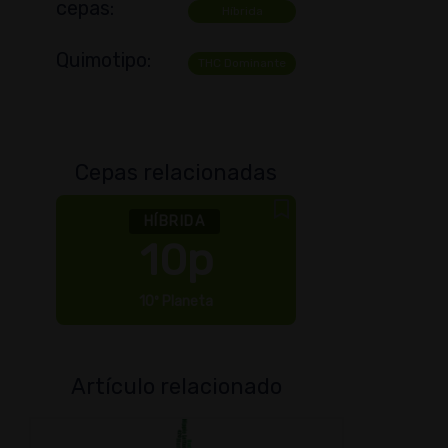
cepas:
Híbrida
Quimotipo:
THC Dominante
Cepas relacionadas
HÍBRIDA
10p
10º Planeta
La s
Artículo relacionado