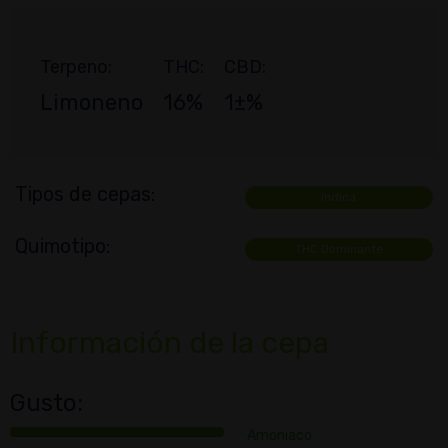
Terpeno:
THC:
CBD:
Limoneno
16%
1±%
Tipos de cepas:
índica
Quimotipo:
THC Dominante
Información de la cepa
Gusto:
Amoniaco