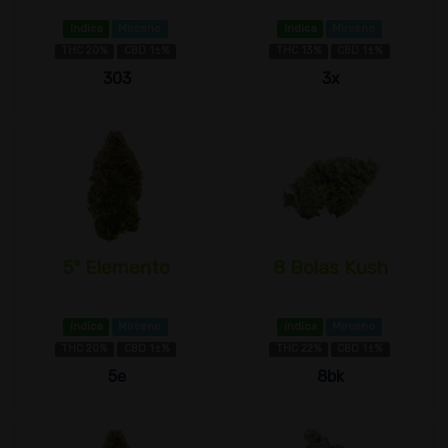
índica
Mirceno
índica
Mirceno
THC 20%
CBD 1±%
THC 13%
CBD 1±%
303
3x
5º Elemento
8 Bolas Kush
índica
Mirceno
índica
Mirceno
THC 20%
CBD 1±%
THC 22%
CBD 1±%
5e
8bk