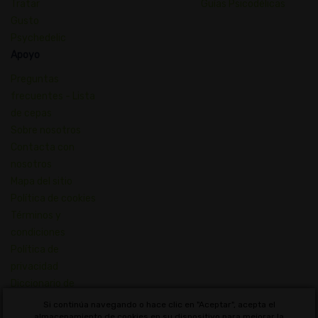
Tratar
Guías Psicodélicas
Gusto
Psychedelic
Apoyo
Preguntas
frecuentes - Lista
de cepas
Sobre nosotros
Contacta con
nosotros
Mapa del sitio
Política de cookies
Términos y
condiciones
Política de
privacidad
Diccionario de
Conceptos de
Si continúa navegando o hace clic en "Aceptar", acepta el
Cannabis
almacenamiento de cookies en su dispositivo para mejorar la