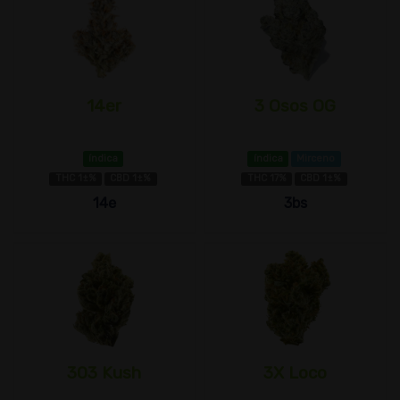
14er
3 Osos OG
índica
índica
Mirceno
THC 1±%
CBD 1±%
THC 17%
CBD 1±%
14e
3bs
303 Kush
3X Loco